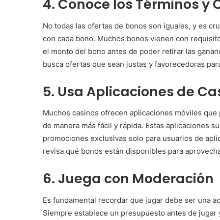
4. Conoce los Términos y 
No todas las ofertas de bonos son iguales, y es cr
con cada bono. Muchos bonos vienen con requisito
el monto del bono antes de poder retirar las gananc
busca ofertas que sean justas y favorecedoras para
5. Usa Aplicaciones de Ca
Muchos casinos ofrecen aplicaciones móviles que 
de manera más fácil y rápida. Estas aplicaciones 
promociones exclusivas solo para usuarios de aplic
revisa qué bonos están disponibles para aprovecha
6. Juega con Moderación
Es fundamental recordar que jugar debe ser una act
Siempre establece un presupuesto antes de jugar 