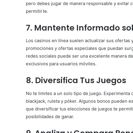
pero debes jugar de manera responsable y evitar c
permitirte.
7. Mantente Informado so
Los casinos en línea suelen actualizar sus ofertas
promociones y ofertas especiales que puedan surgir
redes sociales puede ser una excelente manera de
exclusivos para usuarios móviles.
8. Diversifica Tus Juegos
No te limites a un solo tipo de juego. Experiment
blackjack, ruleta y póker. Algunos bonos pueden es
que diversificar tus elecciones de juegos te perm
posibilidades de ganar.