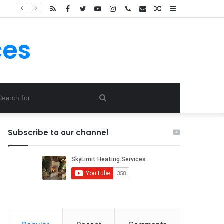
RSS
Facebook
Twitter
YouTube
Instagram
Call
E-
Random
Sidebar
Now
mail
Article
ces
Search
for
Subscribe to our channel