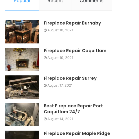
Popular
Recent
Comments
Fireplace Repair Burnaby
August 18, 2021
Fireplace Repair Coquitlam
August 19, 2021
Fireplace Repair Surrey
August 17, 2021
Best Fireplace Repair Port
Coquitlam 24/7
August 14, 2021
Fireplace Repair Maple Ridge