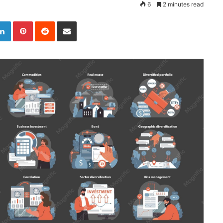
6
2 minutes read
LinkedIn
Pinterest
Reddit
Share via Email