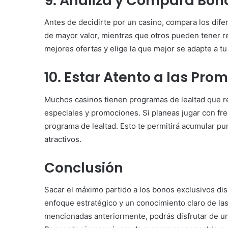
9. Analiza y Compara Bon
Antes de decidirte por un casino, compara los dif
de mayor valor, mientras que otros pueden tener re
mejores ofertas y elige la que mejor se adapte a tu
10. Estar Atento a las Pro
Muchos casinos tienen programas de lealtad que 
especiales y promociones. Si planeas jugar con fre
programa de lealtad. Esto te permitirá acumular p
atractivos.
Conclusión
Sacar el máximo partido a los bonos exclusivos di
enfoque estratégico y un conocimiento claro de las
mencionadas anteriormente, podrás disfrutar de u