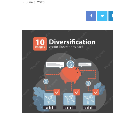
June 3, 2026
Facebook
Twitter