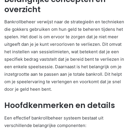
overzicht
Bankrollbeheer verwijst naar de strategieën en technieken
die gokkers gebruiken om hun geld te beheren tijdens het
spelen. Het doel is om ervoor te zorgen dat je niet meer
uitgeeft dan je je kunt veroorloven te verliezen. Dit omvat
het instellen van sessielimieten, wat betekent dat je een
specifiek bedrag vaststelt dat je bereid bent te verliezen in
een enkele speelsessie. Daarnaast is het belangrijk om je
inzetgrootte aan te passen aan je totale bankroll. Dit helpt
om je speelervaring te verlengen en voorkomt dat je snel
door je geld heen bent.
Hoofdkenmerken en details
Een effectief bankrollbeheer systeem bestaat uit
verschillende belangrijke componenten: