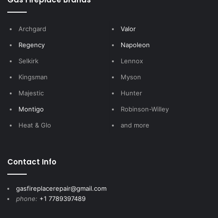
Archgard
Valor
Regency
Napoleon
Selkirk
Lennox
Kingsman
Myson
Majestic
Hunter
Montigo
Robinson-Willey
Heat & Glo
and more
Contact Info
gasfireplacerepair@gmail.com
phone:
+1 7789397489