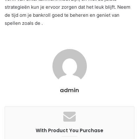
strategieën kun je ervoor zorgen dat het leuk blijft. Neem
de tijd om je bankroll goed te beheren en geniet van
spellen zoals de .
admin
With Product You Purchase