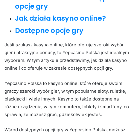
opcje gry
Jak działa kasyno online?
Dostępne opcje gry
Jeśli szukasz kasyna online, które oferuje szeroki wybór
gier i atrakcyjne bonusy, to Yepcasino Polska jest idealnym
wyborem. W tym artykule przedstawimy, jak działa kasyno
online i co oferuje w zakresie dostępnych opcji gry.
Yepcasino Polska to kasyno online, które oferuje swoim
graczy szeroki wybór gier, w tym popularne sloty, ruletke,
blackjacki i wiele innych. Kasyno to także dostępne na
różne urządzenia, w tym komputery, tablety i smartfony, co
sprawia, że możesz grać, gdziekolwiek jesteś.
Wśród dostępnych opcji gry w Yepcasino Polska, możesz