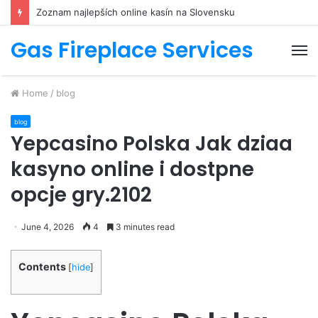
Zoznam najlepších online kasín na Slovensku
Gas Fireplace Services
M
Home
/
blog
blog
Yepcasino Polska Jak dziaa
kasyno online i dostpne
opcje gry.2102
June 4, 2026
4
3 minutes read
Contents
[
hide
]