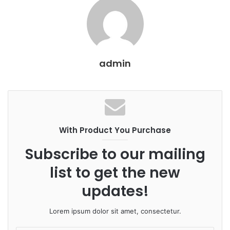
admin
With Product You Purchase
Subscribe to our mailing
list to get the new
updates!
Lorem ipsum dolor sit amet, consectetur.