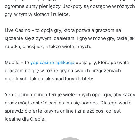
ogromne sumy pieniędzy. Jackpoty są dostępne w różnych
gry, w tym w slotach i ruletce.
Live Casino – to opcja gry, która pozwala graczom na
łączenie się z żywymi dealerami i grę w różne gry, takie jak
ruletka, blackjack, a także wiele innych.
Mobile – to
yep casino aplikacja
opcja gry, która pozwala
graczom na grę w różne gry na swoich urządzeniach
mobilnych, takich jak smartfony i tablety.
Yep Casino online oferuje wiele innych opcji gry, aby każdy
gracz mógł znaleźć coś, co mu się podoba. Dlatego warto
sprawdzić ofertę kasyna online i znaleźć coś, co jest
idealne dla Ciebie.