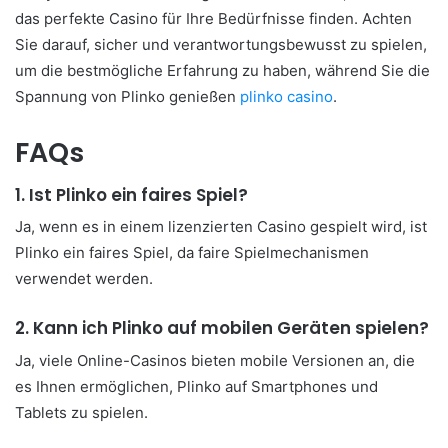
das perfekte Casino für Ihre Bedürfnisse finden. Achten
Sie darauf, sicher und verantwortungsbewusst zu spielen,
um die bestmögliche Erfahrung zu haben, während Sie die
Spannung von Plinko genießen
plinko casino
.
FAQs
1. Ist Plinko ein faires Spiel?
Ja, wenn es in einem lizenzierten Casino gespielt wird, ist
Plinko ein faires Spiel, da faire Spielmechanismen
verwendet werden.
2. Kann ich Plinko auf mobilen Geräten spielen?
Ja, viele Online-Casinos bieten mobile Versionen an, die
es Ihnen ermöglichen, Plinko auf Smartphones und
Tablets zu spielen.