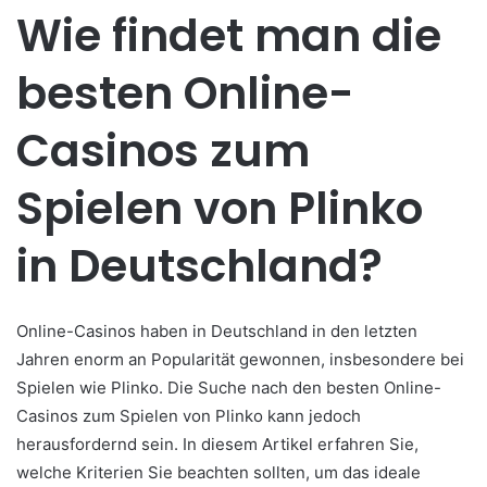
Wie findet man die
besten Online-
Casinos zum
Spielen von Plinko
in Deutschland?
Online-Casinos haben in Deutschland in den letzten
Jahren enorm an Popularität gewonnen, insbesondere bei
Spielen wie Plinko. Die Suche nach den besten Online-
Casinos zum Spielen von Plinko kann jedoch
herausfordernd sein. In diesem Artikel erfahren Sie,
welche Kriterien Sie beachten sollten, um das ideale