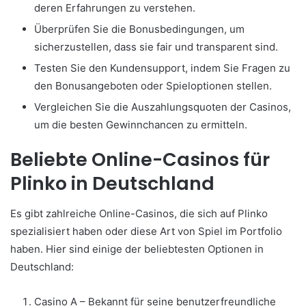
deren Erfahrungen zu verstehen.
Überprüfen Sie die Bonusbedingungen, um
sicherzustellen, dass sie fair und transparent sind.
Testen Sie den Kundensupport, indem Sie Fragen zu
den Bonusangeboten oder Spieloptionen stellen.
Vergleichen Sie die Auszahlungsquoten der Casinos,
um die besten Gewinnchancen zu ermitteln.
Beliebte Online-Casinos für
Plinko in Deutschland
Es gibt zahlreiche Online-Casinos, die sich auf Plinko
spezialisiert haben oder diese Art von Spiel im Portfolio
haben. Hier sind einige der beliebtesten Optionen in
Deutschland:
Casino A – Bekannt für seine benutzerfreundliche