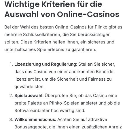
Wichtige Kriterien für die
Auswahl von Online-Casinos
Bei der Wahl des besten Online-Casinos für Plinko gibt es
mehrere Schlüsselkriterien, die Sie berücksichtigen
sollten. Diese Kriterien helfen Ihnen, ein sicheres und
unterhaltsames Spielerlebnis zu garantieren:
Lizenzierung und Regulierung:
Stellen Sie sicher,
dass das Casino von einer anerkannten Behörde
lizenziert ist, um die Sicherheit und Fairness zu
gewährleisten.
Spielauswahl:
Überprüfen Sie, ob das Casino eine
breite Palette an Plinko-Spielen anbietet und ob die
Softwareanbieter hochwertig sind.
Willkommensbonus:
Achten Sie auf attraktive
Bonusangebote, die Ihnen einen zusätzlichen Anreiz