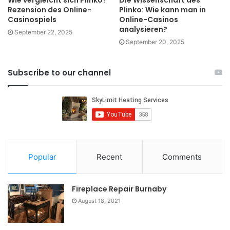
Wie vergleicht sich Plinko?
Die Wissenschaft des
Rezension des Online-
Plinko: Wie kann man in
Casinospiels
Online-Casinos
analysieren?
September 22, 2025
September 20, 2025
Subscribe to our channel
Popular
Recent
Comments
Fireplace Repair Burnaby
August 18, 2021