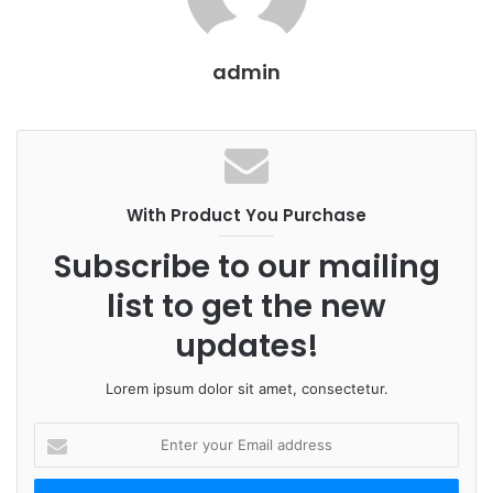
admin
With Product You Purchase
Subscribe to our mailing
list to get the new
updates!
Lorem ipsum dolor sit amet, consectetur.
E
n
t