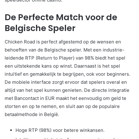
De Perfecte Match voor de
Belgische Speler
Chicken Road is perfect afgestemd op de wensen en
behoeften van de Belgische speler. Met een industrie-
leidende RTP (Return to Player) van 98% biedt het spel
een uitstekende kans op winst. Daarnaast is het spel
intuïtief en gemakkelijk te begrijpen, ook voor beginners.
De mobiele interface zorgt ervoor dat spelers overal en
altijd van het spel kunnen genieten. De directe integratie
met Bancontact in EUR maakt het eenvoudig om geld te
storten en op te nemen, en sluit aan op de populaire
betaalmethode in België.
Hoge RTP (98%) voor betere winkansen.