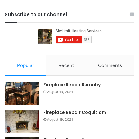
Subscribe to our channel
Popular
Recent
Comments
Fireplace Repair Burnaby
August 18, 2021
Fireplace Repair Coquitlam
August 19, 2021