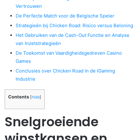
Vertrouwen
De Perfecte Match voor de Belgische Speler
Strategieën bij Chicken Road: Risico versus Beloning
Het Gebruiken van de Cash-Out Functie en Analyse
van Inzetstrategieën
De Toekomst van Vaardigheidsgedreven Casino
Games
Conclusies over Chicken Road In de IGaming
Industrie
Contents
[
hide
]
Snelgroeiende
winstkansen en