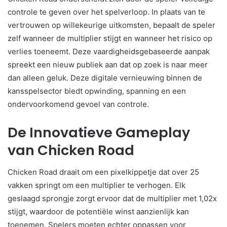
controle te geven over het spelverloop. In plaats van te
vertrouwen op willekeurige uitkomsten, bepaalt de speler
zelf wanneer de multiplier stijgt en wanneer het risico op
verlies toeneemt. Deze vaardigheidsgebaseerde aanpak
spreekt een nieuw publiek aan dat op zoek is naar meer
dan alleen geluk. Deze digitale vernieuwing binnen de
kansspelsector biedt opwinding, spanning en een
ondervoorkomend gevoel van controle.
De Innovatieve Gameplay
van Chicken Road
Chicken Road draait om een pixelkippetje dat over 25
vakken springt om een multiplier te verhogen. Elk
geslaagd sprongje zorgt ervoor dat de multiplier met 1,02x
stijgt, waardoor de potentiële winst aanzienlijk kan
toenemen. Spelers moeten echter oppassen voor