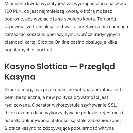
Minimalna kwota wypłaty jest zazwyczaj ustalona na około
100 PLN, co jest najmniejszą kwotą, o którą możesz
poprosić, aby wypłacić ją se swojego konta. Ten próg
zapewnia, że transakcja jest warta przetworzenia i pomaga
zarządzać kosztami operacyjnymi. Oprócz tradycyjnych
płatności kartą, Slottica On line casino obsługuje kilka
popularnych e-portfeli.
Kasyno Slottica — Przegląd
Kasyna
Gracze, mogą być przekonani, że witryna operatora jest t
pełni bezpieczna, a new polityka prywatności jest
realizowana. Operator wykorzystuje szyfrowanie SSL,
dzięki czemu dane wykorzystywane podczas rejestracji i
actually dokonywania płatności są stale zabezpieczone.
Slottica kasyno to zdobywająca popularność witryna