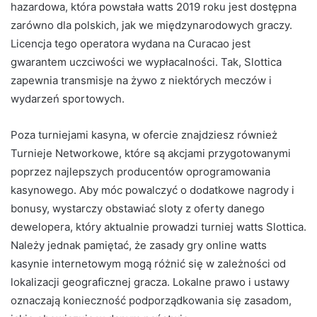
hazardowa, która powstała watts 2019 roku jest dostępna
zarówno dla polskich, jak we międzynarodowych graczy.
Licencja tego operatora wydana na Curacao jest
gwarantem uczciwości we wypłacalności. Tak, Slottica
zapewnia transmisje na żywo z niektórych meczów i
wydarzeń sportowych.
Poza turniejami kasyna, w ofercie znajdziesz również
Turnieje Networkowe, które są akcjami przygotowanymi
poprzez najlepszych producentów oprogramowania
kasynowego. Aby móc powalczyć o dodatkowe nagrody i
bonusy, wystarczy obstawiać sloty z oferty danego
dewelopera, który aktualnie prowadzi turniej watts Slottica.
Należy jednak pamiętać, że zasady gry online watts
kasynie internetowym mogą różnić się w zależności od
lokalizacji geograficznej gracza. Lokalne prawo i ustawy
oznaczają konieczność podporządkowania się zasadom,