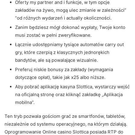
Oferty my partner and i funkcje, w tym opcje
zakładów na żywo, mogą ulec zmianie w zależności”
“od różnych wydarzeń i actually okoliczności.
Zanim będziesz mógł dokonać wypłaty, Twoje konto
musi zostać w pełni zweryfikowane.
Łącznie udostępniamy tysiące automatów carry out
gry, które czerpią z klasycznych jednorękich
bandytów, ale są powalające wizualnie.
Preferuj niskie bonusy za zakłady (wymagania
dotyczące opłat), takie jak x25 albo niższe.
Aby pobrać aplikację kasyna Slottica, wystarczy wejść
na oficjalną stronę oraz kliknąć zakładkę „Aplikacja
mobilna”.
Ten tryb pozwala gościom grać ze smartfonów, tabletów,
niezależnie od systemu operacyjnego, na którym działają.
Oprogramowanie Online casino Slottica posiada RTP do