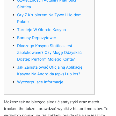
Użyteczność I Actually Płatności
Slottica
Gry Z Krupierem Na Żywo I Holdem
Poker:
Turnieje W Ofercie Kasyna
Bonusy Depozytowe:
Dlaczego Kasyno Slottica Jest
Zablokowane? Czy Mogę Odzyskać
Dostęp Perform Mojego Konta?
Jаk Zаіnstаlоwаć Оfісjаlną Арlіkасję
Kаsynа Nа Аndrоіdа (арk) Lub Іоs?
Wyczerpujące Informacje:
Możesz też na bieżąco śledzić statystyki oraz match
tracker, the także sprawdzać wyniki z historii meczów. To
wszystko powoduje, że zakłady reside stają się jeszcze