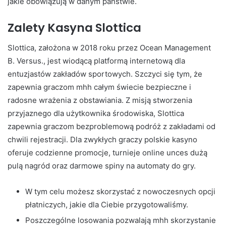
jakie obowiązują w danym państwie.
Zalety Kasyna Slottica
Slottica, założona w 2018 roku przez Ocean Management
B. Versus., jest wiodącą platformą internetową dla
entuzjastów zakładów sportowych. Szczyci się tym, że
zapewnia graczom mhh całym świecie bezpieczne i
radosne wrażenia z obstawiania. Z misją stworzenia
przyjaznego dla użytkownika środowiska, Slottica
zapewnia graczom bezproblemową podróż z zakładami od
chwili rejestracji. Dla zwykłych graczy polskie kasyno
oferuje codzienne promocje, turnieje online unces dużą
pulą nagród oraz darmowe spiny na automaty do gry.
W tym celu możesz skorzystać z nowoczesnych opcji
płatniczych, jakie dla Ciebie przygotowaliśmy.
Poszczególne losowania pozwalają mhh skorzystanie