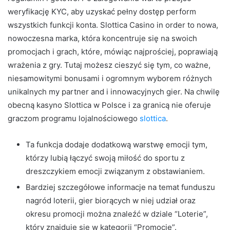
weryfikację KYC, aby uzyskać pełny dostęp perform
wszystkich funkcji konta. Slottica Casino in order to nowa,
nowoczesna marka, która koncentruje się na swoich
promocjach i grach, które, mówiąc najprościej, poprawiają
wrażenia z gry. Tutaj możesz cieszyć się tym, co ważne,
niesamowitymi bonusami i ogromnym wyborem różnych
unikalnych my partner and i innowacyjnych gier. Na chwilę
obecną kasyno Slottica w Polsce i za granicą nie oferuje
graczom programu lojalnościowego
slottica
.
Ta funkcja dodaje dodatkową warstwę emocji tym,
którzy lubią łączyć swoją miłość do sportu z
dreszczykiem emocji związanym z obstawianiem.
Bardziej szczegółowe informacje na temat funduszu
nagród loterii, gier biorących w niej udział oraz
okresu promocji można znaleźć w dziale “Loterie”,
który znajduje się w kategorii “Promocje”.