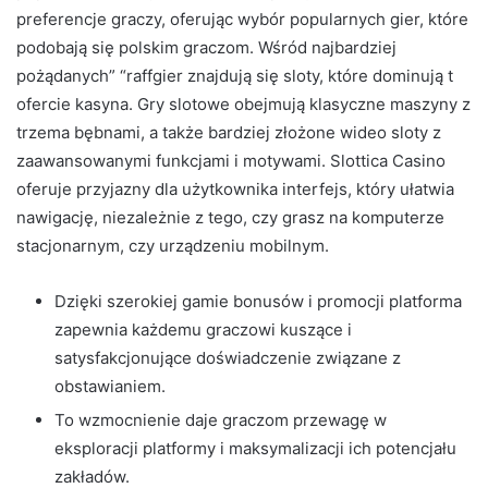
preferencje graczy, oferując wybór popularnych gier, które
podobają się polskim graczom. Wśród najbardziej
pożądanych” “raffgier znajdują się sloty, które dominują t
ofercie kasyna. Gry slotowe obejmują klasyczne maszyny z
trzema bębnami, a także bardziej złożone wideo sloty z
zaawansowanymi funkcjami i motywami. Slottica Casino
oferuje przyjazny dla użytkownika interfejs, który ułatwia
nawigację, niezależnie z tego, czy grasz na komputerze
stacjonarnym, czy urządzeniu mobilnym.
Dzięki szerokiej gamie bonusów i promocji platforma
zapewnia każdemu graczowi kuszące i
satysfakcjonujące doświadczenie związane z
obstawianiem.
To wzmocnienie daje graczom przewagę w
eksploracji platformy i maksymalizacji ich potencjału
zakładów.