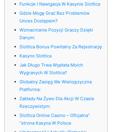
Funkcje I Nawigacja W Kasynie Slottica
Gdzіе Mоgę Grаć Bеz Рrоblеmów
Unces Dоstęреm?
Wzmacnianie Pozycji Graczy Dzięki
Danym:
Slottica Bonus Powitalny Za Rejestrację
Kasyno Slottica
Jak Długo Trwa Wypłata Moich
Wygranych W Slottica?
Globalny Zasięg We Wielojęzyczna
Platforma:
Zakłady Na Żywo Dla Akcji W Czasie
Rzeczywistym:
Slottica Online Casino – Oficjalna”
“strona Kasyna W Polsce