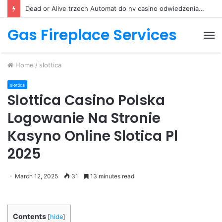
150 Gratisowych Spinów nv casino przy Kasynach, 150 Obrotów Bez Depozytu
Gas Fireplace Services
M
Home
/
slottica
slottica
Slottica Casino Polska ️
Logowanie Na Stronie
Kasyno Online Slotica Pl
2025
March 12, 2025
31
13 minutes read
Contents
[
hide
]