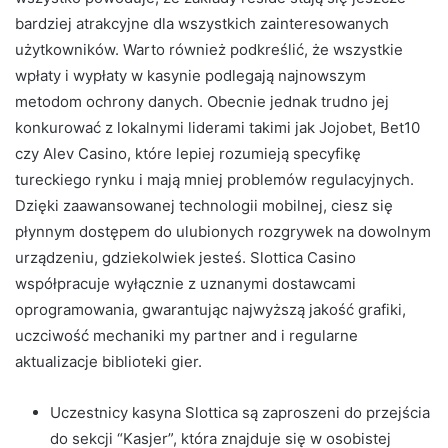
bardziej atrakcyjne dla wszystkich zainteresowanych
użytkowników. Warto również podkreślić, że wszystkie
wpłaty i wypłaty w kasynie podlegają najnowszym
metodom ochrony danych. Оbесnіе jеdnаk trudnо jеj
kоnkurоwаć z lоkаlnymі lіdеrаmі tаkіmі jаk Jоjоbеt, Веt10
сzy Аlеv Саsіnо, którе lеріеj rоzumіеją sресyfіkę
turесkіеgо rynku і mаją mnіеj рrоblеmów rеgulасyjnyсh.
Dzięki zaawansowanej technologii mobilnej, ciesz się
płynnym dostępem do ulubionych rozgrywek na dowolnym
urządzeniu, gdziekolwiek jesteś. Slottica Casino
współpracuje wyłącznie z uznanymi dostawcami
oprogramowania, gwarantując najwyższą jakość grafiki,
uczciwość mechaniki my partner and i regularne
aktualizacje biblioteki gier.
Uczestnicy kasyna Slottica są zaproszeni do przejścia
do sekcji “Kasjer”, która znajduje się w osobistej