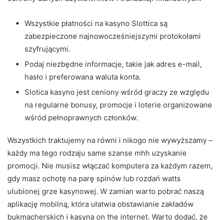
Wszystkie płatności na kasyno Slottica są
zabezpieczone najnowocześniejszymi protokołami
szyfrującymi.
Podaj niezbędne informacje, takie jak adres e-mail,
hasło i preferowana waluta konta.
Slotica kasyno jest ceniony wśród graczy ze względu
na regularne bonusy, promocje i loterie organizowane
wśród pełnoprawnych członków.
Wszystkich traktujemy na równi i nikogo nie wywyższamy –
każdy ma tego rodzaju same szanse mhh uzyskanie
promocji. Nie musisz włączać komputera za każdym razem,
gdy masz ochotę na parę spinów lub rozdań watts
ulubionej grze kasynowej. W zamian warto pobrać naszą
aplikację mobilną, która ułatwia obstawianie zakładów
bukmacherskich i kasyna on the internet. Warto dodać, że