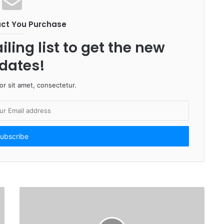
uct You Purchase
ling list to get the new
dates!
r sit amet, consectetur.