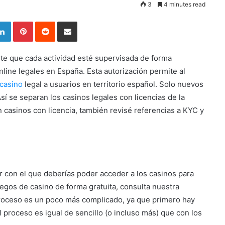
3
4 minutes read
LinkedIn
Pinterest
Reddit
Share via Email
ite que cada actividad esté supervisada de forma
nline legales en España. Esta autorización permite al
 casino
legal a usuarios en territorio español. Solo nuevos
sí se separan los casinos legales con licencias de la
 casinos con licencia, también revisé referencias a KYC y
 con el que deberías poder acceder a los casinos para
uegos de casino de forma gratuita, consulta nuestra
 proceso es un poco más complicado, ya que primero hay
l proceso es igual de sencillo (o incluso más) que con los