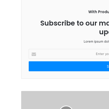
With Prod
Subscribe to our mai
up
Lorem ipsum dolo
E
n
t
e
r
y
o
u
r
E
m
a