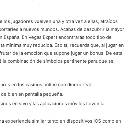
 los jugadores vuelven una y otra vez a ellas, atraídos
sportarles a nuevos mundos. Acabas de descubrir la mayor
 en España. En Vegas Expert encontrarás todo tipo de
ta mínima muy reducida. Eso sí, recuerda que, al jugar en
frutar de la emoción que supone jugar un bonus. De esta
 la combinación de símbolos pertinente para que se
res en los casinos online con dinero real.
 de bien en pantalla pequeña.
inos en vivo y las aplicaciones móviles lleven la
na experiencia similar tanto en dispositivos iOS como en