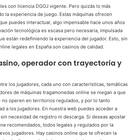
les con licencia DGOJ vigente. Pero quizás lo más
do la experiencia de juego. Estas máquinas ofrecen
 que puedes interactuar, algo impensable hace unos años
novación tecnológica es escasa pero necesaria, impulsada
e están redefiniendo la experiencia del jugador. Esto, sin
nline legales en España son casinos de calidad.
Casino, operador con trayectoria y
tre los jugadores, cada uno con características, temáticas
edores de máquinas tragamonedas online se niegan a que
no operen en territorios regulados, y por lo tanto
ad a los jugadores. En nuestra web puedes acceder a
sin necesidad de registro ni descarga. Si deseas apostar
nline recomendados, todos legales y regulados por la
vos jugadores. Hay casinos online que te ofrecen la