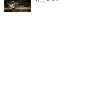
August 22, 2021