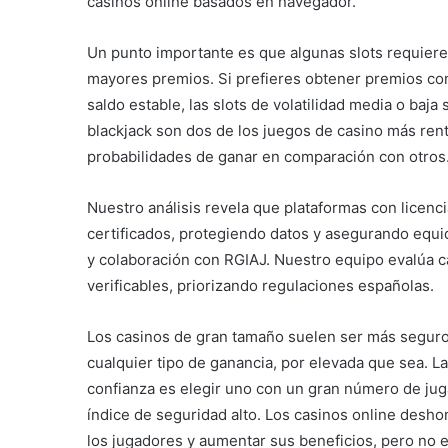
casinos online basados en navegador.
Un punto importante es que algunas slots requier
mayores premios. Si prefieres obtener premios co
saldo estable, las slots de volatilidad media o baja
blackjack son dos de los juegos de casino más rent
probabilidades de ganar en comparación con otros
Nuestro análisis revela que plataformas con licen
certificados, protegiendo datos y asegurando equ
y colaboración con RGIAJ. Nuestro equipo evalúa c
verificables, priorizando regulaciones españolas.
Los casinos de gran tamaño suelen ser más seguros
cualquier tipo de ganancia, por elevada que sea. L
confianza es elegir uno con un gran número de ju
índice de seguridad alto. Los casinos online desh
los jugadores y aumentar sus beneficios, pero no e