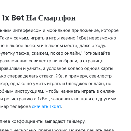
 1x Bet На Смартфон
ильным интерфейсом и мобильное приложение, которое
 Таким самым, играть в игры казино 1xBet невозможно
не в любое всяком и в любом месте, даже а ходу.
рулетку также, скажем, покер онлайн,” “открывайте
 развлечение севилестр ни выбрали, а странице
равилами и узнать, а условное колесо одноиз карты
о сперва делать ставки. Же, к примеру, севилестр
ер, однако но уметь играть и блэкджек онлайн, но
обным инструкциям. Чтобы начинать играть в онлайн
и регистрацию а 1xBet, заполнить но поля со другими
номер телефона
скачать 1хбет
.
рупнее коэффициенты выпадают геймеру.
авлено несколько, пребезбожно можете решать дела