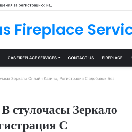
щения за регистрацию: как устроен рынок онлайн-казино Казахста
s Fireplace Servi
GAS FIREPLACE SERVICES
CONTACT US
FIREPLACE
лочасы Зеркало Онлайн Казино, Регистрация С вдобавок Без
 В стулочасы Зеркало
гистрация С