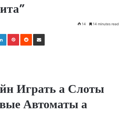
зита”
14
14 minutes read
LinkedIn
Pinterest
Reddit
Share via Email
йн Играть а Слоты
овые Автоматы а