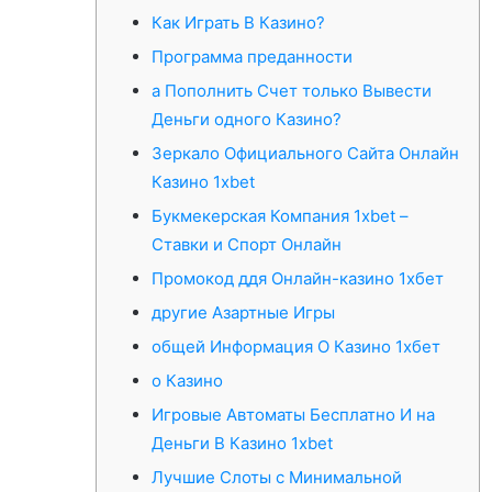
Как Играть В Казино?
Программа преданности
а Пополнить Счет только Вывести
Деньги одного Казино?
Зеркало Официального Сайта Онлайн
Казино 1xbet
Букмекерская Компания 1xbet –
Ставки и Спорт Онлайн
Промокод ддя Онлайн-казино 1хбет
другие Азартные Игры
общей Информация О Казино 1хбет
о Казино
Игровые Автоматы Бесплатно И на
Деньги В Казино 1xbet
Лучшие Слоты с Минимальной