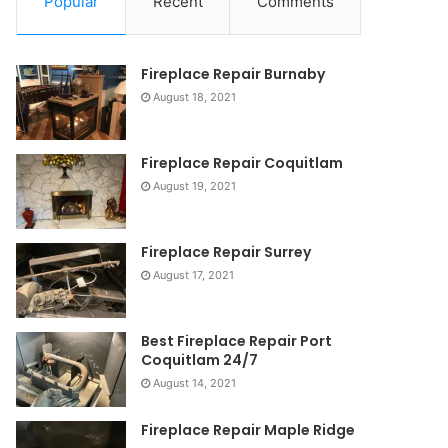
Popular
Recent
Comments
Fireplace Repair Burnaby
August 18, 2021
Fireplace Repair Coquitlam
August 19, 2021
Fireplace Repair Surrey
August 17, 2021
Best Fireplace Repair Port
Coquitlam 24/7
August 14, 2021
Fireplace Repair Maple Ridge