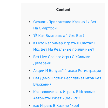
Content
Скачать Приложение Казино 1x Bet
На Смартфон
🏆 Как Выиграть а 1 Икс Бет?
💵 Кто например Играть В Слотах 1
Икс Бет На Реальные приличные?
Bet Live Casino: Игры С Живыми
Дилерами
Акции И Бонусы” “также Регистрации
Bet Демо Слоты: Бесплатная Игра Без
Вложений
Как заканчивать Играть В Игровые
Автоматы 1хбет и Деньги?
как Играть В Казино 1xbet