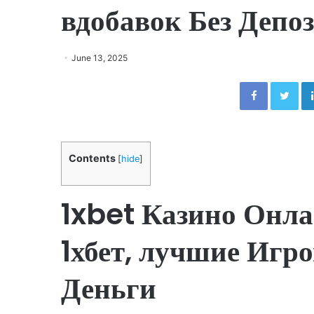
вдобавок Без Депо
June 13, 2025
Facebook
Twitter
Contents
[
hide
]
1xbet Казино Онла
1хбет, лучшие Игр
Деньги