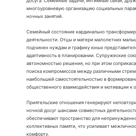
досуга. Семейные задачи, интимные связи, дру
многоуровневую организацию социальных парам
ночных занятий.
Семейный состояние кардинально трансформиру
деятельности. Отцы и матери малолетних малыш
подчинен нуждам и графику юных представител
адаптивность в планировании. Супружеские сою
автономностью решения, но при этом соприкас
поиска компромиссов между различными стрем
наибольшей самостоятельностью в формировани
общественного взаимодействия и мотивации к 
Приятельские отношения генерируют неповтори
ночной досуг шансами совместных деятельнос
обеспечивают пространство для непринужденно
коллективных памяти, что усиливает межлично
комфорту.