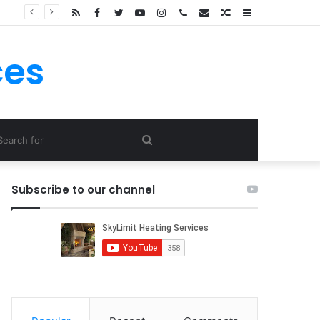
RSS
Facebook
Twitter
YouTube
Instagram
Call
E-
Random
Sidebar
Now
mail
Article
ces
Search
for
Subscribe to our channel