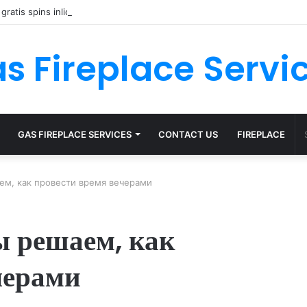
gratis spins inlichtingen santa surprise Mobile online
s Fireplace Servi
GAS FIREPLACE SERVICES
CONTACT US
FIREPLACE
м, как провести время вечерами
ы решаем, как
черами