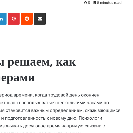
8
5 minutes read
LinkedIn
Pinterest
Reddit
Share via Email
ы решаем, как
черами
риод времени, когда трудовой день окончен,
ает шанс воспользоваться несколькими часами по
тия становится важным определением, сказывающимся
 и подготовленность к новому дню. Психологи
изовывать досуговое время напрямую связана с