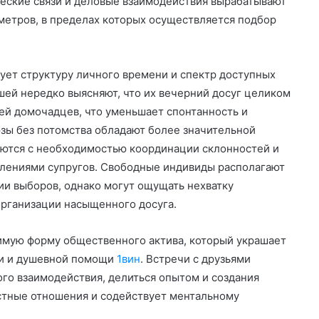
жеские связи и деловые взаимодействия вырабатывают
етров, в пределах которых осуществляется подбор
ет структуру личного времени и спектр доступных
ей нередко выясняют, что их вечерний досуг целиком
ей домочадцев, что уменьшает спонтанность и
зы без потомства обладают более значительной
аются с необходимостью координации склонностей и
лениями супругов. Свободные индивиды располагают
и выборов, однако могут ощущать нехватку
организации насыщенного досуга.
мую форму общественного актива, который украшает
ти и душевной помощи
1вин
. Встречи с друзьями
го взаимодействия, делиться опытом и создания
стные отношения и содействует ментальному