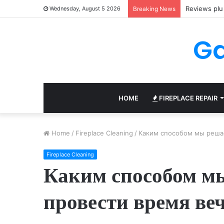
Reviews plu 
Wednesday, August 5 2026
Breaking News
Ga
HOME
FIREPLACE REPAIR
Home
/
Fireplace Cleaning
/
Каким способом мы решае
Fireplace Cleaning
Каким способом м
провести время ве