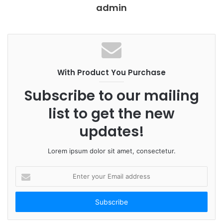
admin
With Product You Purchase
Subscribe to our mailing
list to get the new
updates!
Lorem ipsum dolor sit amet, consectetur.
E
n
t
e
r