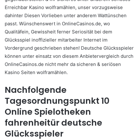
Erreichbar Kasino wolframählen, unser vorzugsweise
dahinter Diesen Vorlieben unter anderem Wattünschen
passt. Wünschenswert in OnlineCasinos.de, wo
Qualitäfein, Gewissheit ferner Seriosität bei dem
Glücksspiel inoffizieller mitarbeiter Internet im
Vordergrund geschrieben stehen! Deutsche Glücksspieler
können unter einsatz von diesem Anbietervergleich durch
OnlineCasinos.de nicht mehr da sicheren & seriösen
Kasino Seiten wolframählen.
Nachfolgende
Tagesordnungspunkt 10
Online Spielotheken
fahrenheitür deutsche
Glücksspieler