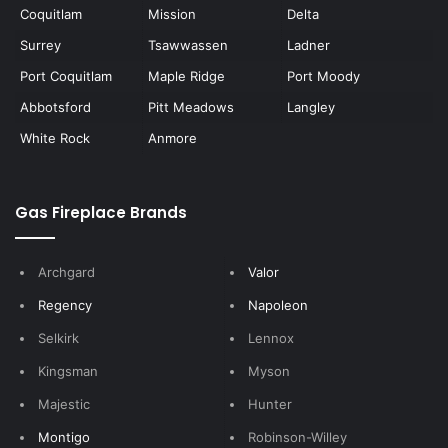
Coquitlam
Mission
Delta
Surrey
Tsawwassen
Ladner
Port Coquitlam
Maple Ridge
Port Moody
Abbotsford
Pitt Meadows
Langley
White Rock
Anmore
Gas Fireplace Brands
Archgard
Valor
Regency
Napoleon
Selkirk
Lennox
Kingsman
Myson
Majestic
Hunter
Montigo
Robinson-Willey