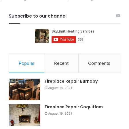
Subscribe to our channel
Popular
Recent
Comments
Fireplace Repair Burnaby
August 18, 2021
Fireplace Repair Coquitlam
August 19, 2021