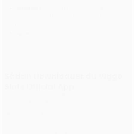
Sikkerhed:
Platformen bruger avancerede
sikkerhedsforanstaltninger for at beskytte spillernes
personlige og finansielle oplysninger.
Support:
24/7 kundeservice, der er klar til at hjælpe
med eventuelle spørgsmål eller problemer.
ul>
Sådan downloader du Viggo
Slots Official App
For at komme i gang med at spille, skal du først downloade Viggo
Slots official appen. Følg disse enkle trin:
Besøg Viggo Slots official hjemmeside.
Klik på “Download” knappen for at hente appen. Den er
tilgængelig til både Android og iOS enheder.
Når download er færdig, skal du åbne installationsfilen og følge
instruktionerne for at installere appen.