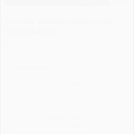
Hvorfor vælge Viggo Slots
Official App?
Der er mange grunde til at vælge Viggo Slots official app
over andre online spillesider. Her er nogle af fordelene:
Brugervenlighed:
Appen er designet med fokus på
brugervenlighed, hvilket gør det nemt for alle at
navigere og finde deres yndlingsspil.
Stort udvalg af spil:
Med hundredvis af forskellige
spilleautomater at vælge imellem, er der noget for
enhver smag.
Bonuser og kampagner:
Viggo Slots tilbyder
attraktive bonusser og kampagner, der kan hjælpe dig
med at maksimere din spiloplevelse.