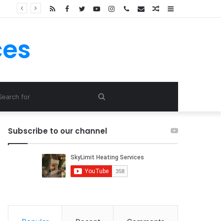
RSS
Facebook
Twitter
YouTube
Instagram
Call
E-
Random
Sidebar
Now
mail
Article
ces
Search
for
Subscribe to our channel