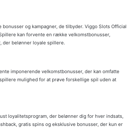
de bonusser og kampagner, de tilbyder. Viggo Slots Official
. Spillere kan forvente en række velkomstbonusser,
der belønner loyale spillere.
orvente imponerende velkomstbonusser, der kan omfatte
pillere mulighed for at prøve forskellige spil uden at
ust loyalitetsprogram, der belønner dig for hver indsats,
shback, gratis spins og eksklusive bonusser, der kun er