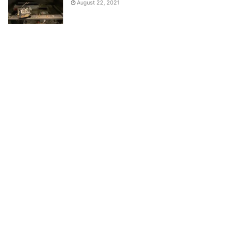
August 22, 2021