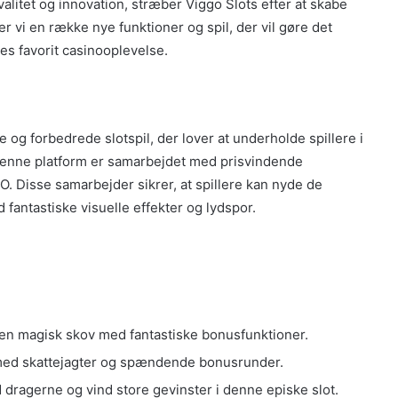
valitet og innovation, stræber Viggo Slots efter at skabe
er vi en række nye funktioner og spil, der vil gøre det
res favorit casinooplevelse.
og forbedrede slotspil, der lover at underholde spillere i
denne platform er samarbejdet med prisvindende
. Disse samarbejder sikrer, at spillere kan nyde de
 fantastiske visuelle effekter og lydspor.
en magisk skov med fantastiske bonusfunktioner.
 med skattejagter og spændende bonusrunder.
dragerne og vind store gevinster i denne episke slot.