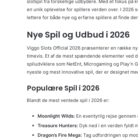
slotspil fra forskellige udbydere. Med et fokus på k
en unik oplevelse for spillere verden over. I 2026 s
lettere for både nye og erfarne spillere at finde de
Nye Spil og Udbud i 2026
Viggo Slots Official 2026 præsenterer en række nye 
timevis. Et af de mest spændende elementer ved 
spiludviklere som NetEnt, Microgaming og Play’n GO
nyeste og mest innovative spil, der er designet med
Populære Spil i 2026
Blandt de mest ventede spil i 2026 er:
Moonlight Wilds:
En eventyrlig rejse gennem 
Treasure Hunters:
Dyk ned i en verden fyldt
Dragon’s Fire Mega:
Tag udfordringen op mod 