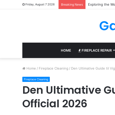
Slovenské onlin
Friday, August 7 2026
Breaking News
Ga
HOME
FIREPLACE REPAIR
Home
/
Fireplace Cleaning
/
Den Ultimative Guide til Vig
Fireplace Cleaning
Den Ultimative Gu
Official 2026