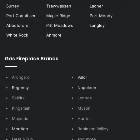
Surrey
Tsawwassen
Ladner
Port Coquitlam
Maple Ridge
Port Moody
Abbotsford
Pitt Meadows
Langley
White Rock
Anmore
Gas Fireplace Brands
Archgard
Valor
Regency
Napoleon
Selkirk
Lennox
Kingsman
Myson
Majestic
Hunter
Montigo
Robinson-Willey
Heat & Glo
and more