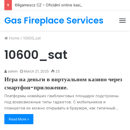
69gamescz CZ – Oficiální online kasino a zážitky z her
Gas Fireplace Services
M
Home
/
10600_sat
10600_sat
admin
March 21, 2025
23
Игра на деньги в виртуальном казино через
смартфон-приложение.
Платформы новейших гэмблинговых площадок подстроены
под всевозможные типы гаджетов. С мобильников и
планшетов их можно открывать в браузере, как типичный…
Read More »