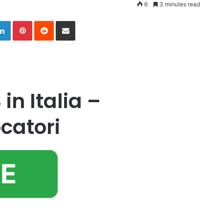
6
3 minutes read
LinkedIn
Pinterest
Reddit
Share via Email
n Italia –
ocatori
RE