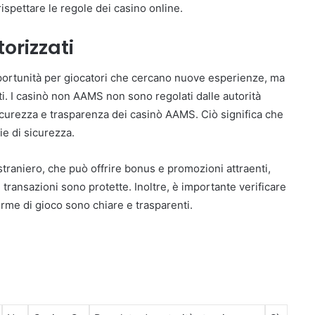
spettare le regole dei casino online.
orizzati
ortunità per giocatori che cercano nuove esperienze, ma
i. I casinò non AAMS non sono regolati dalle autorità
icurezza e trasparenza dei casinò AAMS. Ciò significa che
ie di sicurezza.
traniero, che può offrire bonus e promozioni attraenti,
e transazioni sono protette. Inoltre, è importante verificare
norme di gioco sono chiare e trasparenti.