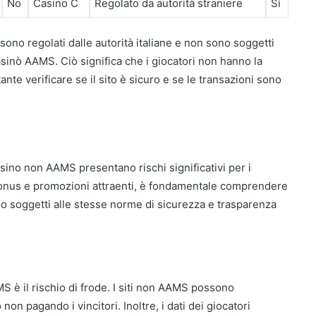
No
Casino C
Regolato da autorità straniere
Sì
no regolati dalle autorità italiane e non sono soggetti
sinò AAMS. Ciò significa che i giocatori non hanno la
nte verificare se il sito è sicuro e se le transazioni sono
sino non AAMS presentano rischi significativi per i
o bonus e promozioni attraenti, è fondamentale comprendere
no soggetti alle stesse norme di sicurezza e trasparenza
MS è il rischio di frode. I siti non AAMS possono
 non pagando i vincitori. Inoltre, i dati dei giocatori