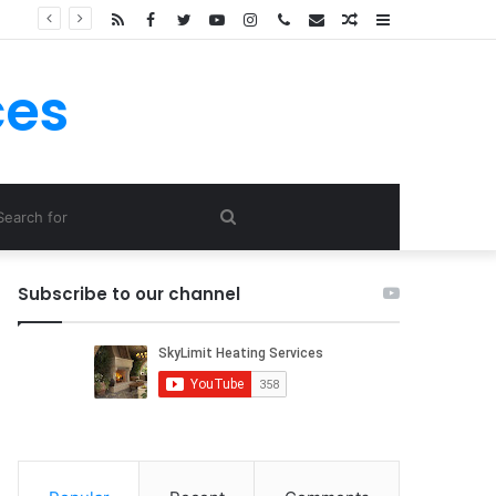
RSS
Facebook
Twitter
YouTube
Instagram
Call
E-
Random
Sidebar
Now
mail
Article
ces
Search
for
Subscribe to our channel