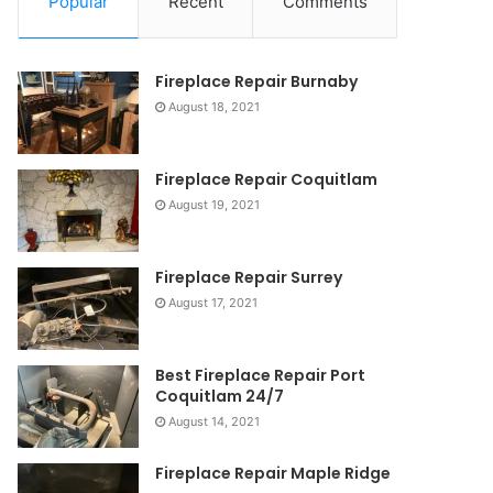
Popular
Recent
Comments
Fireplace Repair Burnaby
August 18, 2021
Fireplace Repair Coquitlam
August 19, 2021
Fireplace Repair Surrey
August 17, 2021
Best Fireplace Repair Port
Coquitlam 24/7
August 14, 2021
Fireplace Repair Maple Ridge