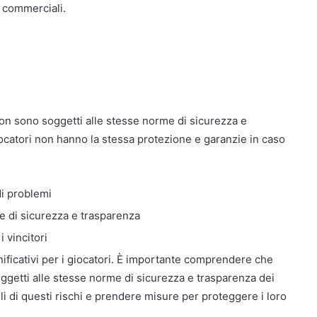
 commerciali.
on sono soggetti alle stesse norme di sicurezza e
ocatori non hanno la stessa protezione e garanzie in caso
di problemi
e di sicurezza e trasparenza
i vincitori
nificativi per i giocatori. È importante comprendere che
oggetti alle stesse norme di sicurezza e trasparenza dei
 di questi rischi e prendere misure per proteggere i loro