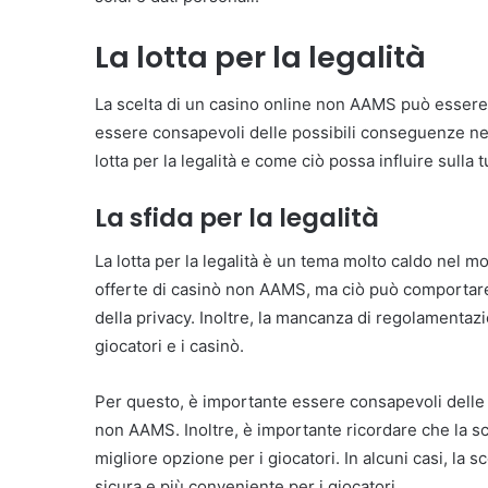
La lotta per la legalità
La scelta di un casino online non AAMS può essere 
essere consapevoli delle possibili conseguenze n
lotta per la legalità e come ciò possa influire sulla 
La sfida per la legalità
La lotta per la legalità è un tema molto caldo nel mo
offerte di casinò non AAMS, ma ciò può comportare r
della privacy. Inoltre, la mancanza di regolamentazio
giocatori e i casinò.
Per questo, è importante essere consapevoli delle 
non AAMS. Inoltre, è importante ricordare che la s
migliore opzione per i giocatori. In alcuni casi, la 
sicura e più conveniente per i giocatori.