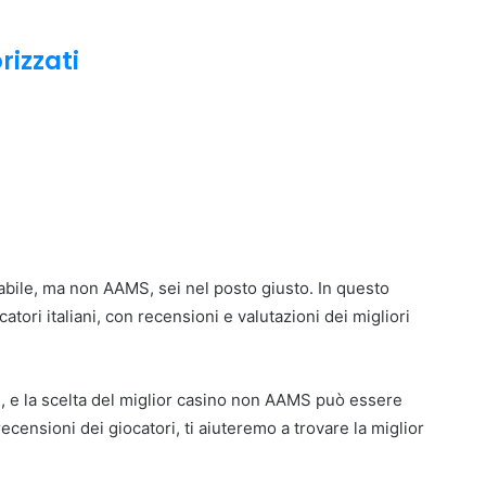
rizzati
idabile, ma non AAMS, sei nel posto giusto. In questo
atori italiani, con recensioni e valutazioni dei migliori
e, e la scelta del miglior casino non AAMS può essere
 recensioni dei giocatori, ti aiuteremo a trovare la miglior