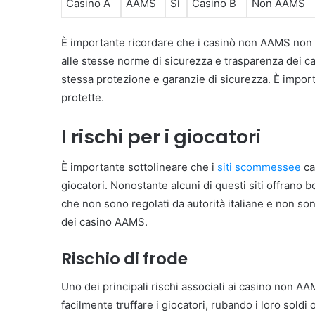
Casino A
AAMS
Sì
Casino B
Non AAMS
È importante ricordare che i casinò non AAMS non so
alle stesse norme di sicurezza e trasparenza dei ca
stessa protezione e garanzie di sicurezza. È importa
protette.
I rischi per i giocatori
È importante sottolineare che i
siti scommessee
ca
giocatori. Nonostante alcuni di questi siti offran
che non sono regolati da autorità italiane e non so
dei casino AAMS.
Rischio di frode
Uno dei principali rischi associati ai casino non AA
facilmente truffare i giocatori, rubando i loro soldi o