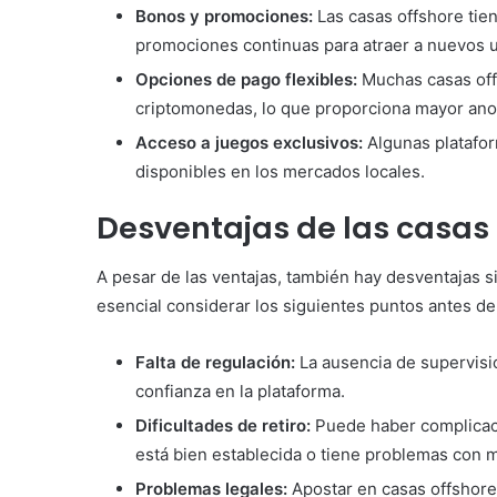
Bonos y promociones:
Las casas offshore tie
promociones continuas para atraer a nuevos us
Opciones de pago flexibles:
Muchas casas off
criptomonedas, lo que proporciona mayor ano
Acceso a juegos exclusivos:
Algunas platafor
disponibles en los mercados locales.
Desventajas de las casas
A pesar de las ventajas, también hay desventajas si
esencial considerar los siguientes puntos antes de 
Falta de regulación:
La ausencia de supervisió
confianza en la plataforma.
Dificultades de retiro:
Puede haber complicacio
está bien establecida o tiene problemas con 
Problemas legales:
Apostar en casas offshore