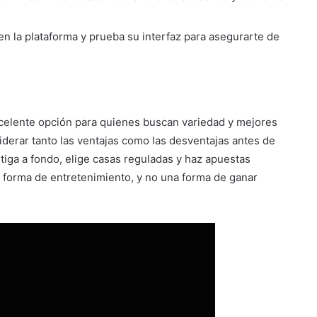
en la plataforma y prueba su interfaz para asegurarte de
celente opción para quienes buscan variedad y mejores
iderar tanto las ventajas como las desventajas antes de
iga a fondo, elige casas reguladas y haz apuestas
 forma de entretenimiento, y no una forma de ganar