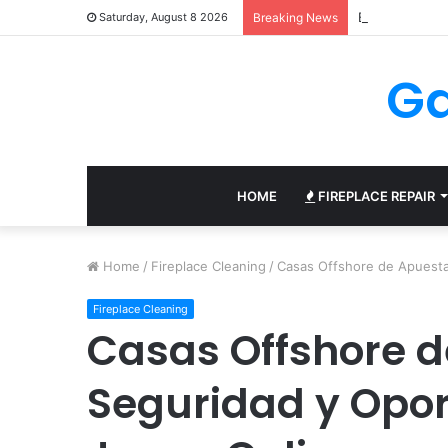
Boost your cas
Saturday, August 8 2026
Breaking News
Ga
HOME
FIREPLACE REPAIR
Home
/
Fireplace Cleaning
/
Casas Offshore de Apuesta
Fireplace Cleaning
Casas Offshore 
Seguridad y Opor