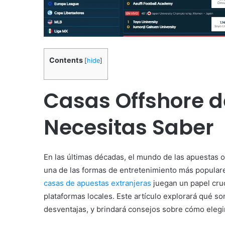
Contents
[
hide
]
Casas Offshore d
Necesitas Saber
En las últimas décadas, el mundo de las apuestas 
una de las formas de entretenimiento más populare
casas de apuestas extranjeras
juegan un papel cruc
plataformas locales. Este artículo explorará qué so
desventajas, y brindará consejos sobre cómo elegi