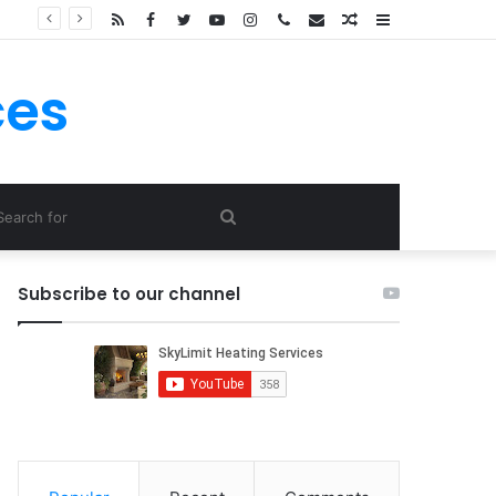
RSS
Facebook
Twitter
YouTube
Instagram
Call
E-
Random
Sidebar
Now
mail
Article
ces
Search
for
Subscribe to our channel