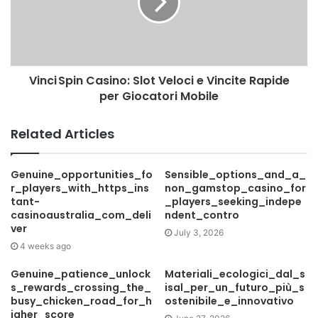
Vinci Spin Casino: Slot Veloci e Vincite Rapide
per Giocatori Mobile
Related Articles
Genuine_opportunities_fo
Sensible_options_and_a_
r_players_with_https_ins
non_gamstop_casino_for
tant-
_players_seeking_indepe
casinoaustralia_com_deli
ndent_contro
ver
July 3, 2026
4 weeks ago
Genuine_patience_unlock
Materiali_ecologici_dal_s
s_rewards_crossing_the_
isal_per_un_futuro_più_s
busy_chicken_road_for_h
ostenibile_e_innovativo
igher_score