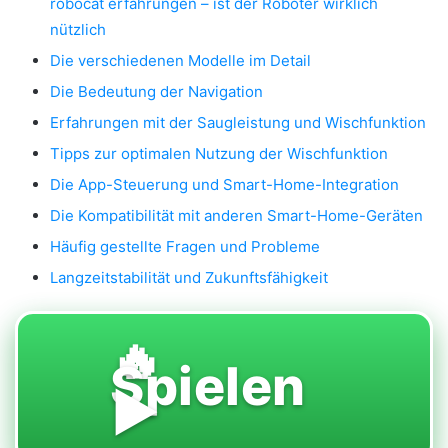
robocat erfahrungen – ist der Roboter wirklich
nützlich
Die verschiedenen Modelle im Detail
Die Bedeutung der Navigation
Erfahrungen mit der Saugleistung und Wischfunktion
Tipps zur optimalen Nutzung der Wischfunktion
Die App-Steuerung und Smart-Home-Integration
Die Kompatibilität mit anderen Smart-Home-Geräten
Häufig gestellte Fragen und Probleme
Langzeitstabilität und Zukunftsfähigkeit
🔥
Spielen
▶️