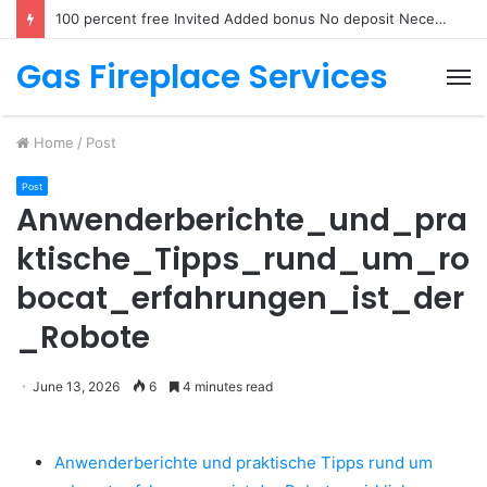
100 percent free Invited Added bonus No deposit Necessary August 2026
Gas Fireplace Services
M
Home
/
Post
Post
Anwenderberichte_und_pra
ktische_Tipps_rund_um_ro
bocat_erfahrungen_ist_der
_Robote
June 13, 2026
6
4 minutes read
Anwenderberichte und praktische Tipps rund um