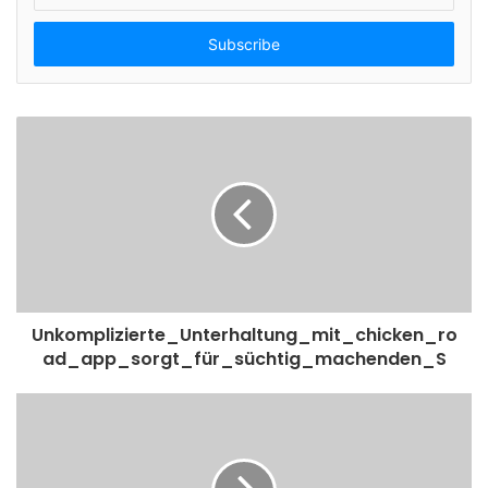
n
t
e
r
y
o
u
r
E
m
a
i
l
a
d
Unkomplizierte_Unterhaltung_mit_chicken_ro
d
ad_app_sorgt_für_süchtig_machenden_S
r
e
s
s