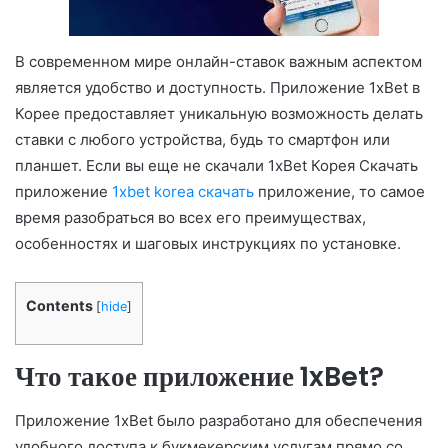
В современном мире онлайн-ставок важным аспектом
является удобство и доступность. Приложение 1xBet в
Корее предоставляет уникальную возможность делать
ставки с любого устройства, будь то смартфон или
планшет. Если вы еще не скачали 1xBet Корея Скачать
приложение
1xbet korea скачать
приложение, то самое
время разобраться во всех его преимуществах,
особенностях и шаговых инструкциях по установке.
Contents
[
hide
]
Что такое приложение 1xBet?
Приложение 1xBet было разработано для обеспечения
удобного доступа к букмекерским услугам прямо со