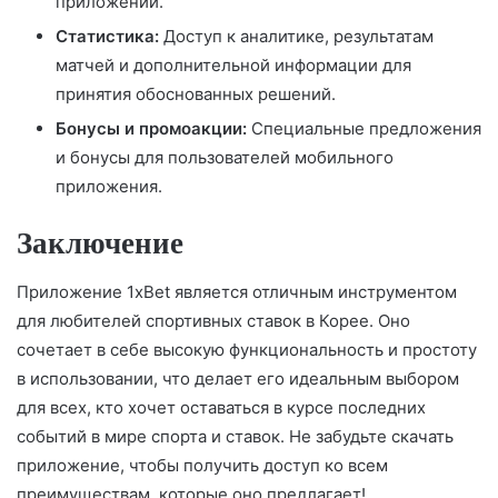
приложении.
Статистика:
Доступ к аналитике, результатам
матчей и дополнительной информации для
принятия обоснованных решений.
Бонусы и промоакции:
Специальные предложения
и бонусы для пользователей мобильного
приложения.
Заключение
Приложение 1xBet является отличным инструментом
для любителей спортивных ставок в Корее. Оно
сочетает в себе высокую функциональность и простоту
в использовании, что делает его идеальным выбором
для всех, кто хочет оставаться в курсе последних
событий в мире спорта и ставок. Не забудьте скачать
приложение, чтобы получить доступ ко всем
преимуществам, которые оно предлагает!