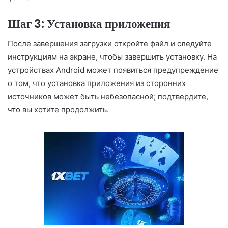
Шаг 3: Установка приложения
После завершения загрузки откройте файл и следуйте
инструкциям на экране, чтобы завершить установку. На
устройствах Android может появиться предупреждение
о том, что установка приложения из сторонних
источников может быть небезопасной; подтвердите,
что вы хотите продолжить.