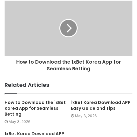
s
s
How to Download the 1xBet Korea App for
Seamless Betting
Related Articles
How to Download the 1xBet
1xBet Korea Download APP
Korea App for Seamless
Easy Guide and Tips
Betting
May 3, 2026
May 3, 2026
1xBet Korea Download APP