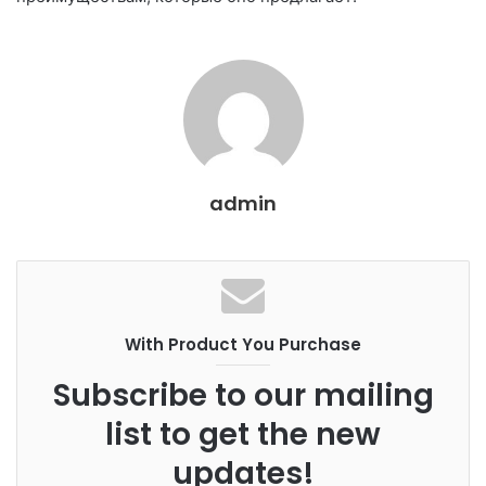
admin
With Product You Purchase
Subscribe to our mailing
list to get the new
updates!