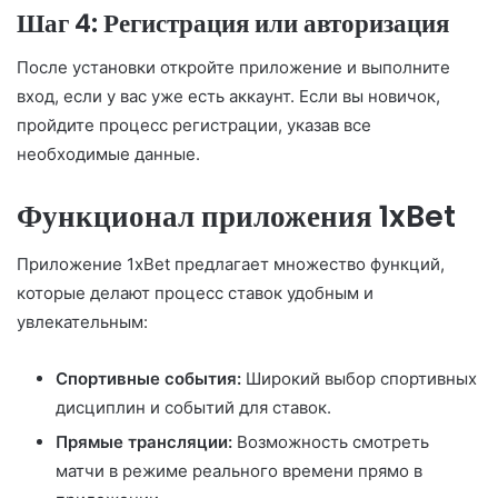
Шаг 4: Регистрация или авторизация
После установки откройте приложение и выполните
вход, если у вас уже есть аккаунт. Если вы новичок,
пройдите процесс регистрации, указав все
необходимые данные.
Функционал приложения 1xBet
Приложение 1xBet предлагает множество функций,
которые делают процесс ставок удобным и
увлекательным:
Спортивные события:
Широкий выбор спортивных
дисциплин и событий для ставок.
Прямые трансляции:
Возможность смотреть
матчи в режиме реального времени прямо в