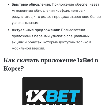
Быстрые обновления:
Приложение обеспечивает
мгновенные обновления коэффициентов и
результатов, что делает процесс ставок еще более
увлекательным.
Актуальные предложения:
Пользователи
приложения первыми узнают о специальных
акциях и бонусах, которые доступны только в
мобильной версии.
Как скачать приложение 1xBet в
Корее?